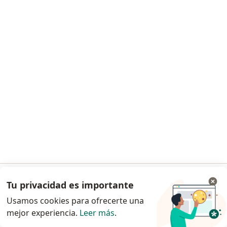
Dra. Jacqueline Arévalo Martínez
Dermatólogo
93 opinión
Este especialista no ofrece reserva de cita en línea en esta dirección.
Solicita una cita
Tu privacidad es importante
Ir a la app
Usamos cookies para ofrecerte una
mejor experiencia.
Leer más
.
Continuar en el navegador
Dr. Juan Jose Fajardo Benavides