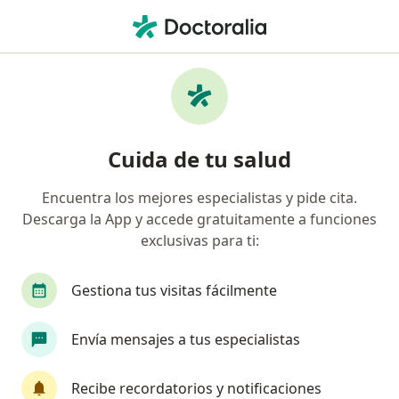
Men
Dermatólogo • Chacarilla De Otero, Lima, Lima
Filtros
Seguro
Mapa
Dermatólogos en Chacarilla De Otero, Lima
Cuida de tu salud
Encuentra los mejores especialistas y pide cita.
Descarga la App y accede gratuitamente a funciones
exclusivas para ti:
Gestiona tus visitas fácilmente
Dr. Richard John Garcia Mojonero
Envía mensajes a tus especialistas
·
Dermatólogo, Especialista en medicina estética, Internista
Ver más
Recibe recordatorios y notificaciones
596 opinión