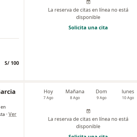
La reserva de citas en línea no está
disponible
Solicita una cita
S/ 100
Garcia
Hoy
Mañana
Dom
lunes
7 Ago
8 Ago
9 Ago
10 Ago
 en
·
Ver
sta
La reserva de citas en línea no está
disponible
Solicita una cita