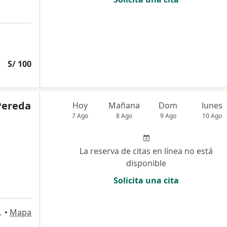
S/ 100
Pereda
Hoy
Mañana
Dom
lunes
7 Ago
8 Ago
9 Ago
10 Ago
La reserva de citas en línea no está
disponible
Solicita una cita
 La Lengua-Reynoso
•
Mapa