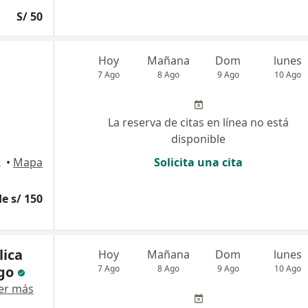
S/ 50
Hoy
Mañana
Dom
lunes
7 Ago
8 Ago
9 Ago
10 Ago
La reserva de citas en línea no está
disponible
rú, Lima
•
Mapa
Solicita una cita
e s/ 150
lica
Hoy
Mañana
Dom
lunes
go
7 Ago
8 Ago
9 Ago
10 Ago
er más