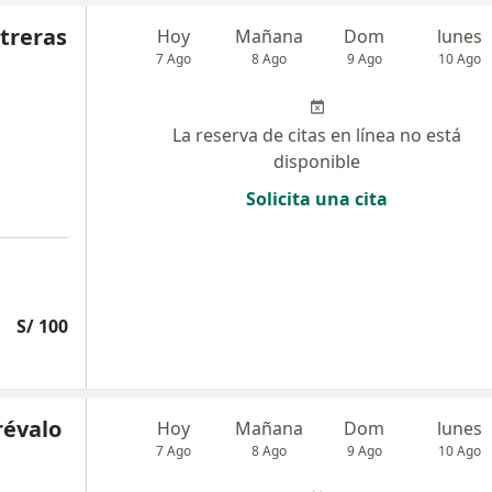
treras
Hoy
Mañana
Dom
lunes
7 Ago
8 Ago
9 Ago
10 Ago
La reserva de citas en línea no está
disponible
Solicita una cita
S/ 100
révalo
Hoy
Mañana
Dom
lunes
7 Ago
8 Ago
9 Ago
10 Ago