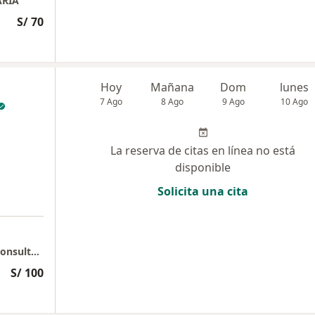
ARIA
S/ 70
Hoy
Mañana
Dom
lunes
7 Ago
8 Ago
9 Ago
10 Ago
La reserva de citas en línea no está
disponible
Solicita una cita
SIDERMA - Dermatología - Estética y Laser Consultorio 1613
S/ 100