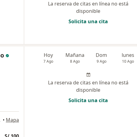
La reserva de citas en línea no está
disponible
Solicita una cita
to
Hoy
Mañana
Dom
lunes
7 Ago
8 Ago
9 Ago
10 Ago
La reserva de citas en línea no está
disponible
Solicita una cita
n Isidro
•
Mapa
S/ 100