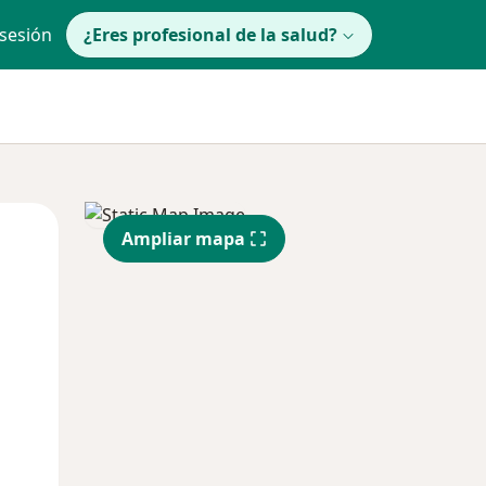
 sesión
¿Eres profesional de la salud?
Mar
Mié
Jue
Ampliar mapa
11 Ago
12 Ago
13 Ago