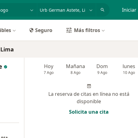
dad, enfermedad o nombre
p. ej. Lima
Iniciar
ibles
Seguro
Más filtros
 Lima
e
Hoy
Mañana
Dom
lunes
7 Ago
8 Ago
9 Ago
10 Ago
La reserva de citas en línea no está
disponible
Solicita una cita