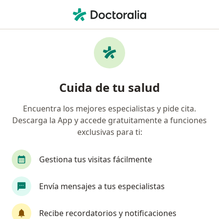
Men
Ortopedia Y Traumatología • Pueblo Libre, Lima
Filtros
• 1
Seguro
Mapa
Centros médicos de ortopedia y
Cuida de tu salud
traumatología en Pueblo Libre
Encuentra los mejores especialistas y pide cita.
Descarga la App y accede gratuitamente a funciones
exclusivas para ti:
Gestiona tus visitas fácilmente
Envía mensajes a tus especialistas
Clínica Limatambo
Ortopedia y traumatología, Alergia - inmunología, Anatomía
Recibe recordatorios y notificaciones
·
Ver más
patológica