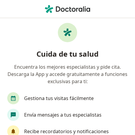
Men
Ortopedia Y Traumatología • Jesús María, Lima
Filtros
• 1
Seguro
Mapa
Centros médicos de ortopedia y
Cuida de tu salud
traumatología en Jesús María
Encuentra los mejores especialistas y pide cita.
Descarga la App y accede gratuitamente a funciones
exclusivas para ti:
Gestiona tus visitas fácilmente
Envía mensajes a tus especialistas
Clínica Limatambo
Ortopedia y traumatología, Alergia - inmunología, Anatomía
Recibe recordatorios y notificaciones
·
Ver más
patológica