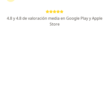
Avenida 28 de Julio, Jesús María
•
Mapa
Ningún profesional de este centro tiene citas disponibles
4.8 y 4.8 de valoración media en Google Play y Apple
Mostrar perfil
Store
Clinica Stella Maris
·
Ver más
Hematología, Cardiología, Cirugía general
29 opinión
Avenida Paso De Los Andes, 923, Pueblo Libre
•
Mapa
Ningún profesional de este centro tiene citas disponibles