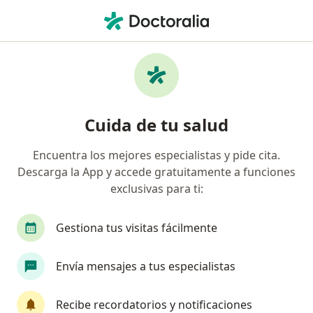
Men
Hematología • Pueblo Libre, Lima
Filtros
• 1
Seguro
Mapa
Centros médicos de hematología en Pueblo
Cuida de tu salud
Libre
Encuentra los mejores especialistas y pide cita.
Descarga la App y accede gratuitamente a funciones
exclusivas para ti:
Gestiona tus visitas fácilmente
Envía mensajes a tus especialistas
HolaDoc
·
Ver más
Hematología, Urología, Endocrinología
Recibe recordatorios y notificaciones