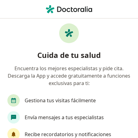
Men
Medicina General • Callao, Callao
Filtros
• 1
Seguro
Mapa
Centros médicos de medicina general en
Cuida de tu salud
Callao
Encuentra los mejores especialistas y pide cita.
Descarga la App y accede gratuitamente a funciones
exclusivas para ti:
Gestiona tus visitas fácilmente
Envía mensajes a tus especialistas
Clinica Mundo Salud
·
Medicina general, Cirugía pediátrica, Alergia - inmunología
Recibe recordatorios y notificaciones
Ver más