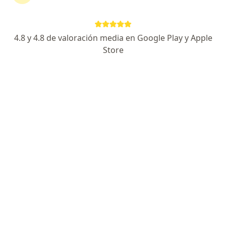
5 opinión
Av. Carlos Izaguirre 1234, Lima
•
Mapa
4.8 y 4.8 de valoración media en Google Play y Apple
Ningún profesional de este centro tiene citas disponibles
Store
Mostrar perfil
HolaDoc
·
Ver más
Medicina general, Urología, Endocrinología
Avenida 28 de Julio, Jesús María
•
Mapa