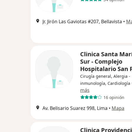
Jr. Jirón Las Gaviotas #207, Bellavista
•
M
Clinica Santa Mar
Sur - Complejo
Hospitalario San 
Cirugía general, Alergia -
inmunología, Cardiología
más
16 opinión
Av. Belisario Suarez 998, Lima
•
Mapa
Clinica Providenc