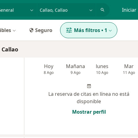
dad, enfermedad o nombre
p. ej. Lima
Iniciar
ibles
Seguro
Más filtros
•
1
 Callao
Hoy
Mañana
lunes
Mar
8 Ago
9 Ago
10 Ago
11 Ago
La reserva de citas en línea no está
disponible
Mostrar perfil