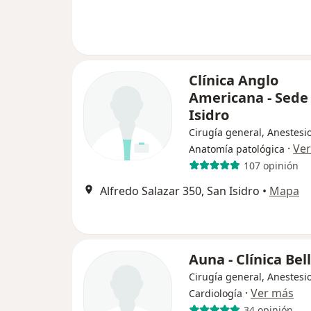
Clínica Anglo
Americana - Sede
Isidro
Cirugía general, Anestesio
·
Ve
Anatomía patológica
107 opinión
Alfredo Salazar 350, San Isidro
•
Mapa
Auna - Clínica Bel
Cirugía general, Anestesio
·
Ver más
Cardiología
34 opinión