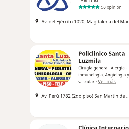
·
Ver más
50 opinión
Av. del Ejército 1020, Magdalena del Mar
Policlinico Santa
Luzmila
Cirugía general, Alergia -
inmunología, Angiología y
·
Ver más
vascular
Av. Perú 1782 (2do piso) San Martin de Porras, San 
Clínica Internaci