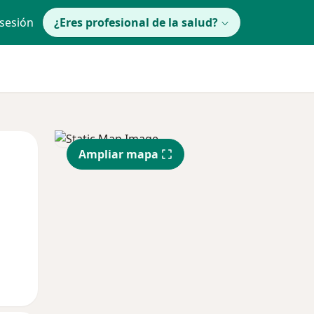
 sesión
¿Eres profesional de la salud?
Mié
Jue
Vie
Ampliar mapa
12 Ago
13 Ago
14 Ago