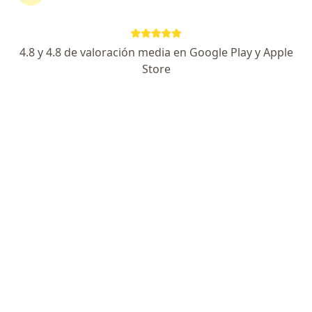
Av. El Polo 740 (Centro Comercial El Polo, Edificio C. Alt Embajada USA), Lima
•
Mapa
Ningún profesional de este centro tiene citas disponibles
4.8 y 4.8 de valoración media en Google Play y Apple
Store
Mostrar perfil
Alba clínica del adulto Mayor
·
Ver
Geriatría, Medicina física y rehabilitación, Reumatología
más
Parque Ayacucho, Lima
•
Mapa