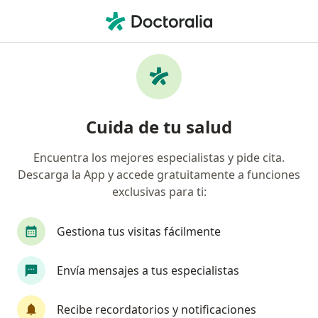
Men
Geriatría • La Victoria, Lima
Filtros
• 1
Seguro
Mapa
Centros médicos de geriatría en La Victoria
Cuida de tu salud
Encuentra los mejores especialistas y pide cita.
Descarga la App y accede gratuitamente a funciones
exclusivas para ti:
Gestiona tus visitas fácilmente
Neumología Peruana - Centro
Envía mensajes a tus especialistas
Especializado
·
Ver más
Geriatría, Neumología, Fisioterapia
Recibe recordatorios y notificaciones
74 opinión