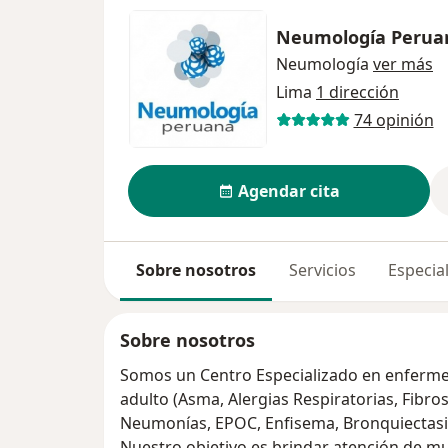
Neumología Peruan
Neumología
ver más
Lima
1 dirección
74 opinión
Agendar cita
Sobre nosotros
Servicios
Especial
Sobre nosotros
Somos un Centro Especializado en enfermed
adulto (Asma, Alergias Respiratorias, Fibros
Neumonías, EPOC, Enfisema, Bronquiectasia
Nuestro objetivo es brindar atención de muy