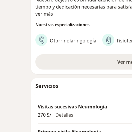
tiempo y dedicación necesarias para satisf
Sobre nosotros
Contamos con un equipo profesional sub es
ver más
respiratorias: Neumología, Neumología Pedi
Nuestras especializaciones
Respiratoria, Nutrición, Cardiología, Geriat
Nuestros equipos y pruebas son de la más a
Otorrinolaringología
Fisiote
especialistas a brindar diagnósticos y trat
Tenemos alianzas estratégicas con centros 
en el país, como son: Resocentro, Laborator
Ver m
Arias Stella.
Servicios
Visitas sucesivas Neumología
Visitas sucesivas Neumolo
270 S/
Detalles
Primera visita Neumología