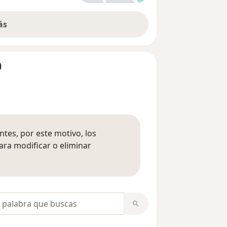
ás
)
tes, por este motivo, los
ara modificar o eliminar
mación sobre opiniones
opiniones