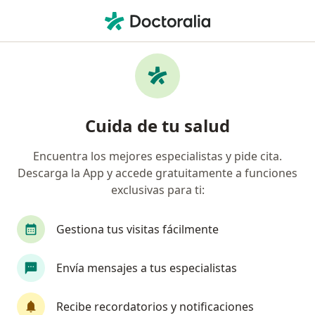
Men
Medicina Interna • La Victoria, Lima
Filtros
• 1
Seguro
Mapa
Centros médicos de medicina interna en La
Cuida de tu salud
Victoria
Encuentra los mejores especialistas y pide cita.
Descarga la App y accede gratuitamente a funciones
exclusivas para ti:
Gestiona tus visitas fácilmente
Envía mensajes a tus especialistas
Clínica San Felipe
·
Medicina interna, Cardiología, Angiología y cirugía vascular
Recibe recordatorios y notificaciones
Ver más