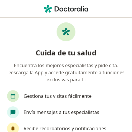
Men
Cardiología • San Juan de Lurigancho, Lima
Filtros
• 1
Seguro
Mapa
Centros médicos de cardiología en San Juan
Cuida de tu salud
de Lurigancho
Encuentra los mejores especialistas y pide cita.
Descarga la App y accede gratuitamente a funciones
exclusivas para ti:
Gestiona tus visitas fácilmente
Envía mensajes a tus especialistas
HolaDoc
·
Ver más
Cardiología, Urología, Endocrinología
Recibe recordatorios y notificaciones