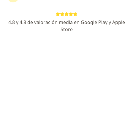
Avenida 28 de Julio, Jesús María
•
Mapa
Ningún profesional de este centro tiene citas disponibles
4.8 y 4.8 de valoración media en Google Play y Apple
Mostrar perfil
Store
Policlínico Biolaq
·
Ver
Cardiología, Alergia - inmunología, Anatomía patológica
más
Dirección 1
Dirección 2