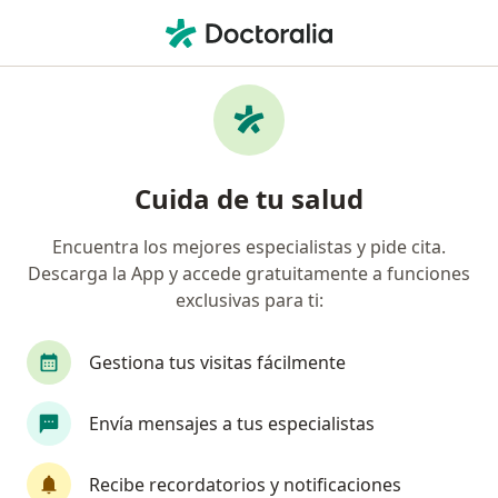
Men
Cardiología • San Borja, Lima
Filtros
• 1
Seguro
Mapa
Centros médicos de cardiología en San
Cuida de tu salud
Borja
Encuentra los mejores especialistas y pide cita.
Descarga la App y accede gratuitamente a funciones
exclusivas para ti:
Gestiona tus visitas fácilmente
Envía mensajes a tus especialistas
Clinica Javier Prado
Cardiología, Cirugía cardiovascular y torácica, Cirugía
Recibe recordatorios y notificaciones
·
Ver más
general