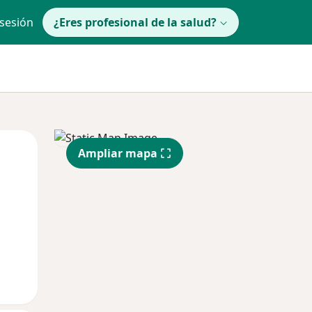
 sesión
¿Eres profesional de la salud?
Mar
Mié
Jue
Ampliar mapa
11 Ago
12 Ago
13 Ago