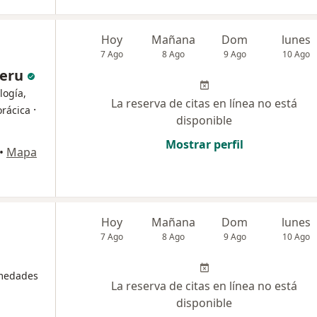
Hoy
Mañana
Dom
lunes
7 Ago
8 Ago
9 Ago
10 Ago
Peru
logía,
La reserva de citas en línea no está
·
orácica
disponible
Mostrar perfil
•
Mapa
Hoy
Mañana
Dom
lunes
7 Ago
8 Ago
9 Ago
10 Ago
rmedades
La reserva de citas en línea no está
disponible