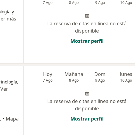
7 Ago
8 Ago
9 Ago
10 Ago
ología y
Ver más
La reserva de citas en línea no está
disponible
Mostrar perfil
Hoy
Mañana
Dom
lunes
7 Ago
8 Ago
9 Ago
10 Ago
rinología,
·
Ver
La reserva de citas en línea no está
disponible
n Juan de Lurigancho
•
Mapa
Mostrar perfil