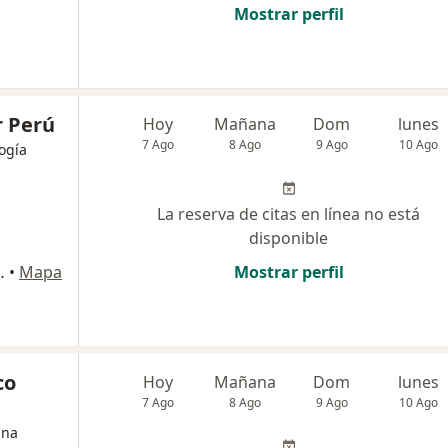
Mostrar perfil
r Perú
Hoy
Mañana
Dom
lunes
7 Ago
8 Ago
9 Ago
10 Ago
logía
La reserva de citas en línea no está
disponible
 Maria, Jesús María
•
Mapa
Mostrar perfil
co
Hoy
Mañana
Dom
lunes
7 Ago
8 Ago
9 Ago
10 Ago
ina