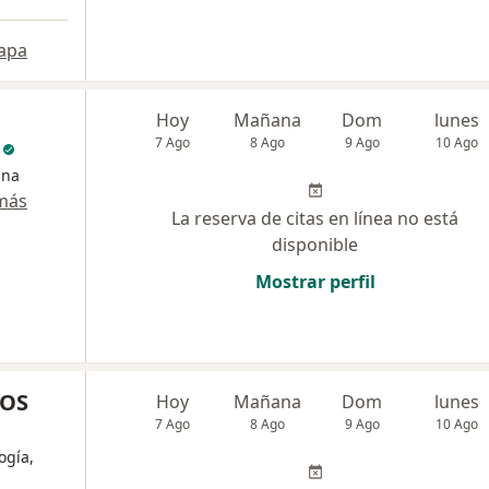
apa
Hoy
Mañana
Dom
lunes
o
7 Ago
8 Ago
9 Ago
10 Ago
ina
más
La reserva de citas en línea no está
disponible
Mostrar perfil
COS
Hoy
Mañana
Dom
lunes
7 Ago
8 Ago
9 Ago
10 Ago
ogía,