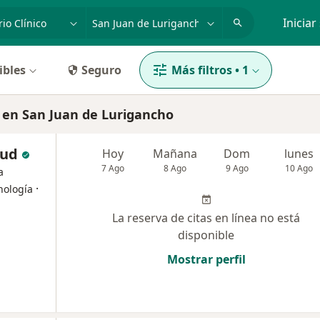
dad, enfermedad o nombre
p. ej. Lima
Iniciar
ibles
Seguro
Más filtros
•
1
o en San Juan de Lurigancho
lud
Hoy
Mañana
Dom
lunes
7 Ago
8 Ago
9 Ago
10 Ago
a
·
nología
La reserva de citas en línea no está
disponible
Mostrar perfil