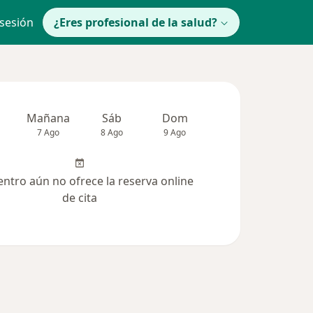
 sesión
¿Eres profesional de la salud?
Mañana
Sáb
Dom
lunes
Mar
7 Ago
8 Ago
9 Ago
10 Ago
11 Ag
entro aún no ofrece la reserva online
de cita