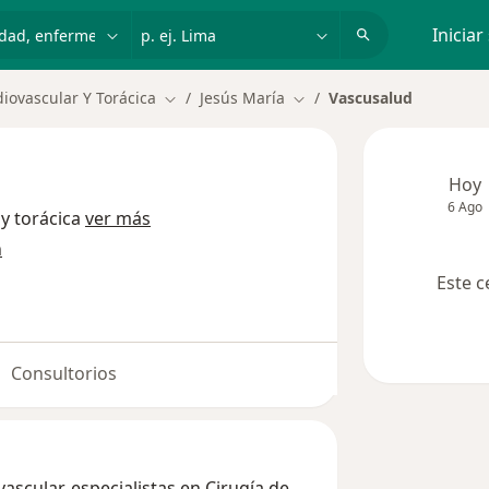
dad, enfermedad o nombre
p. ej. Lima
Iniciar
diovascular Y Torácica
Jesús María
Vascusalud
Cambiar de ciudad
Cambiar de ciudad
Hoy
6 Ago
y torácica
ver más
n
Este c
Consultorios
scular, especialistas en Cirugía de