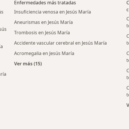
Enfermedades más tratadas
C
c
ús
Insuficiencia venosa en Jesús María
C
Aneurismas en Jesús María
t
sús
Trombosis en Jesús María
C
Accidente vascular cerebral en Jesús María
t
ía
Acromegalia en Jesús María
C
t
Ver más (15)
Más en esta categoría: Enfermedades más t
C
ría
t
C
icos más populares
t
V