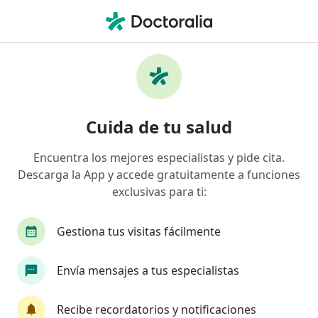
Men
Cirujano Plástico • Lince, Lima
Filtros
Seguro
Mapa
Cirujanos plásticos en Lince
Cuida de tu salud
Encuentra los mejores especialistas y pide cita.
Descarga la App y accede gratuitamente a funciones
exclusivas para ti:
Gestiona tus visitas fácilmente
Dr. Roberto Alexander Rodriguez Zuñiga
Envía mensajes a tus especialistas
Cirujano plástico, Internista
Recibe recordatorios y notificaciones
152 opinión