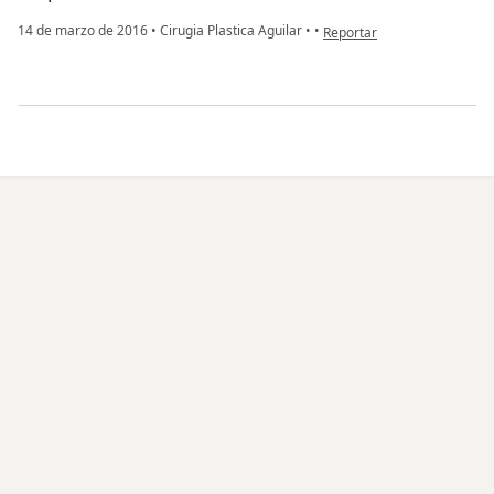
en opinión del usuario Cuen
14 de marzo de 2016
•
Cirugia Plastica Aguilar
•
•
Reportar