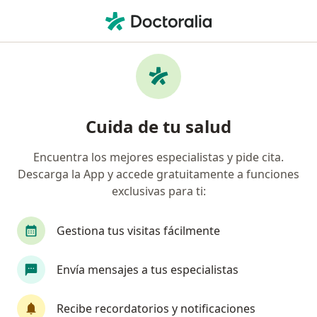
Men
Cirujano Plástico • El Agustino, Lima
Filtros
Seguro
Mapa
Cirujanos plásticos en El Agustino
Cuida de tu salud
Encuentra los mejores especialistas y pide cita.
Descarga la App y accede gratuitamente a funciones
exclusivas para ti:
Gestiona tus visitas fácilmente
Dr. Roberto Alexander Rodriguez Zuñiga
Envía mensajes a tus especialistas
Cirujano plástico, Internista
Recibe recordatorios y notificaciones
152 opinión