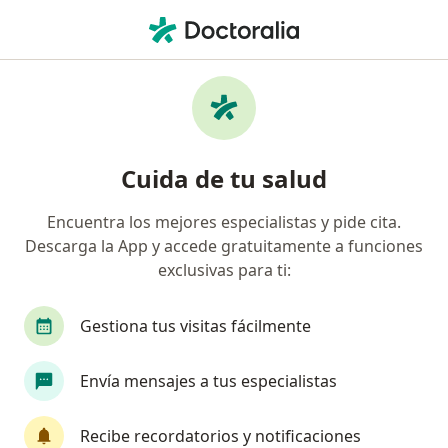
Men
Artrosis • Jesús María, Lima
Filtros
• 1
Seguro
Mapa
Especialistas en Artrosis en Jesús María
Cuida de tu salud
Encuentra los mejores especialistas y pide cita.
¿Qué especialidad estás buscando?
Descarga la App y accede gratuitamente a funciones
Traumatólogo y Ortopedista
Geriatra
Re
exclusivas para ti:
Gestiona tus visitas fácilmente
Envía mensajes a tus especialistas
Recibe recordatorios y notificaciones