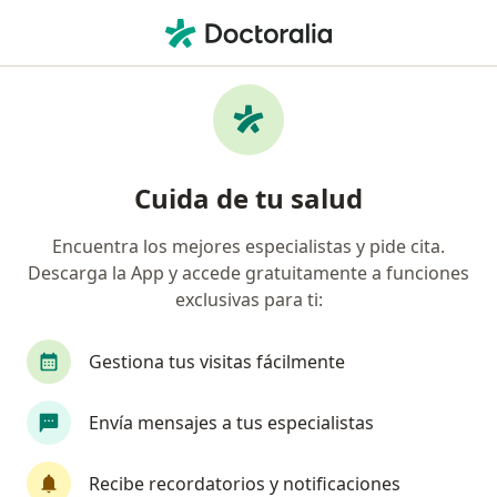
Men
Accidente Vascular Cerebral • Jesús María, Lima
Filtros
• 1
Seguro
Mapa
Especialistas en Accidente vascular cerebral
Cuida de tu salud
en Jesús María
Encuentra los mejores especialistas y pide cita.
Descarga la App y accede gratuitamente a funciones
¿Qué especialidad estás buscando?
exclusivas para ti:
Neurólogo
Médico general
Anestesiólogo
Gestiona tus visitas fácilmente
Envía mensajes a tus especialistas
Recibe recordatorios y notificaciones