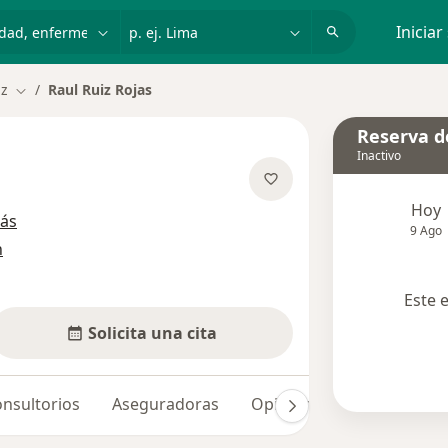
dad, enfermedad o nombre
p. ej. Lima
Iniciar
iz
Raul Ruiz Rojas
Cambiar de ciudad
Reserva de
Inactivo
Hoy
sobre las especializaciones
ás
9 Ago
n
Este 
Solicita una cita
nsultorios
Aseguradoras
Opiniones