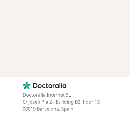
Contacto
Doctoralia - Página de inicio
Doctoralia Internet SL
C/ Josep Pla 2 - Building B2, floor 13
08019 Barcelona, Spain