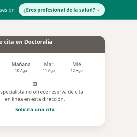
 sesión
¿Eres profesional de la salud?
 cita en Doctoralia
Mañana
Mar
Mié
Jue
Vie
10 Ago
11 Ago
12 Ago
13 Ago
14 Ag
especialista no ofrece reserva de cita
en línea en esta dirección.
Solicita una cita