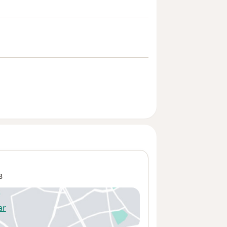
8
ar
 abre en una nueva pestaña