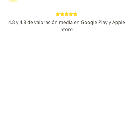
Hernia inguinal en Callao
Lipomas en Callao
4.8 y 4.8 de valoración media en Google Play y Apple
Pancreatitis en Callao
Store
Tumores en Callao
Ver más (15)
Más en esta categoría: Principales enfermed
Página De Inicio
Cirujano General
Callao
Cambiar de ciudad