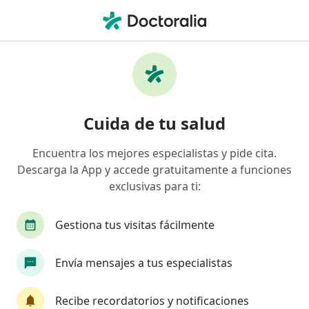
Men
Cirujano General • Callao, Callao
Búsquedas relacionadas
Ciudades cercanas a Callao
Cirujanos generales Lima
Cuida de tu salud
Cirujanos generales Jesús María
Encuentra los mejores especialistas y pide cita.
Cirujanos generales San Borja
Descarga la App y accede gratuitamente a funciones
Cirujanos generales Surco
exclusivas para ti:
Cirujanos generales Miraflores
Gestiona tus visitas fácilmente
Ver más (13)
Más en esta categoría: Ciudades cercanas a C
Envía mensajes a tus especialistas
Principales enfermedades tratadas
Hernia umbilical en Callao
Recibe recordatorios y notificaciones