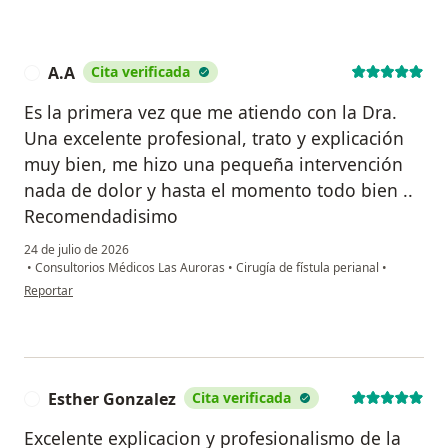
A.A
Cita verificada
A
Es la primera vez que me atiendo con la Dra.
Una excelente profesional, trato y explicación
muy bien, me hizo una pequeña intervención
nada de dolor y hasta el momento todo bien ..
Recomendadisimo
24 de julio de 2026
•
Consultorios Médicos Las Auroras
•
Cirugía de fístula perianal
•
en opinión del usuario A.A
Reportar
Esther Gonzalez
Cita verificada
E
Excelente explicacion y profesionalismo de la