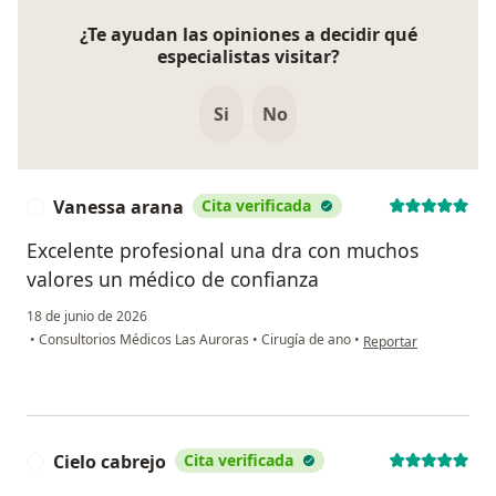
¿Te ayudan las opiniones a decidir qué
especialistas visitar?
Si
No
Vanessa arana
Cita verificada
V
Excelente profesional una dra con muchos
valores un médico de confianza
18 de junio de 2026
en opinión del usuar
•
Consultorios Médicos Las Auroras
•
Cirugía de ano
•
Reportar
Cielo cabrejo
Cita verificada
C