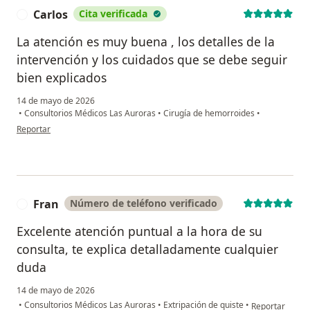
Carlos
Cita verificada
C
La atención es muy buena , los detalles de la
intervención y los cuidados que se debe seguir
bien explicados
14 de mayo de 2026
•
Consultorios Médicos Las Auroras
•
Cirugía de hemorroides
•
en opinión del usuario Carlos
Reportar
Fran
Número de teléfono verificado
F
Excelente atención puntual a la hora de su
consulta, te explica detalladamente cualquier
duda
14 de mayo de 2026
en opinión del 
•
Consultorios Médicos Las Auroras
•
Extripación de quiste
•
Reportar