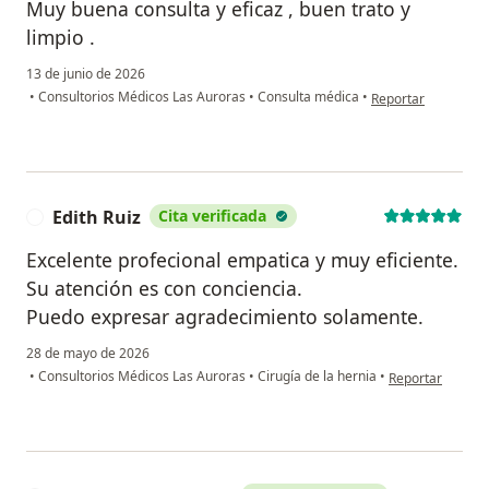
Muy buena consulta y eficaz , buen trato y
limpio .
13 de junio de 2026
en opinión del usua
•
Consultorios Médicos Las Auroras
•
Consulta médica
•
Reportar
Edith Ruiz
Cita verificada
E
Excelente profecional empatica y muy eficiente.
Su atención es con conciencia.
Puedo expresar agradecimiento solamente.
28 de mayo de 2026
en opinión del us
•
Consultorios Médicos Las Auroras
•
Cirugía de la hernia
•
Reportar