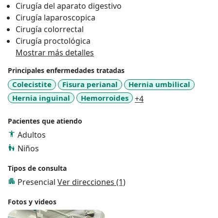
Cirugía del aparato digestivo
Cualquier consulta gustosa atenderlos.
Cirugía laparoscopica
Cirugía colorrectal
Cirugía proctológica
Mostrar más detalles
Principales enfermedades tratadas
Colecistite
Fisura perianal
Hernia umbilical
a11y_sr_more_disea
Hernia inguinal
Hemorroides
+4
Pacientes que atiendo
Adultos
Niños
Tipos de consulta
Presencial
Ver direcciones (1)
Fotos y videos