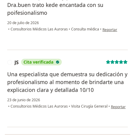
Dra.buen trato kede encantada con su
poifesionalismo
20 de julio de 2026
en opinión del usua
•
Consultorios Médicos Las Auroras
•
Consulta médica
•
Reportar
JS
Cita verificada
J
Una especialista que demuestra su dedicación y
profesionalismo al momento de brindarte una
explicacion clara y detallada 10/10
23 de junio de 2026
en opinión del
•
Consultorios Médicos Las Auroras
•
Visita Cirugía General
•
Reportar