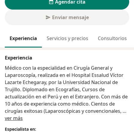
Agendar cita
Enviar mensaje
Experiencia
Servicios y precios
Consultorios
Experiencia
Médico con la especialidad en Cirugía General y
Laparoscopía, realizada en el Hospital Essalud Víctor
Lazarte Echegaray, por la Universidad Nacional de
Trujillo. Diplomado en Ecografías, Cursos de
actualización en el Perú y en el Extranjero. Con más de
10 años de experiencia como médico. Cientos de
cirugías exitosas (Laparoscópicas y convencionales, de
Acerca de mí
emergencia y programadas) y tratamientos
ver más
ambulatorios. Cirugía de Vesícula, Apéndicitis, hernias,
Especialista en:
intestinal, Ano (Hemorroides, fisura/fístula perianal).