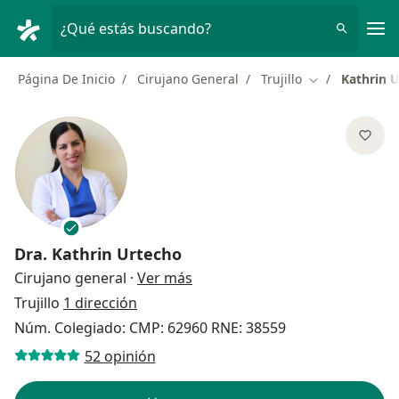
Men
¿Qué estás buscando?
Página De Inicio
Cirujano General
Trujillo
Kathrin 
Cambiar de ci
Dra.
Kathrin Urtecho
sobre las especializaciones
Cirujano general
·
Ver más
Trujillo
1 dirección
Núm. Colegiado: CMP: 62960 RNE: 38559
52 opinión