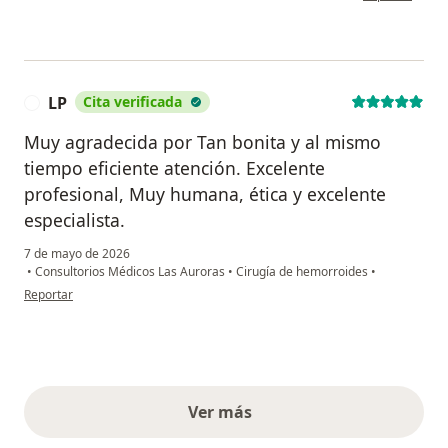
LP
Cita verificada
L
Muy agradecida por Tan bonita y al mismo
tiempo eficiente atención. Excelente
profesional, Muy humana, ética y excelente
especialista.
7 de mayo de 2026
•
Consultorios Médicos Las Auroras
•
Cirugía de hemorroides
•
en opinión del usuario LP
Reportar
Ver más
opiniones anteriores