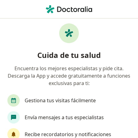
Men
Cirujano General • Tacna, Tacna
Filtros
Seguro
Mapa
Cirujanos generales en Tacna
Cuida de tu salud
Encuentra los mejores especialistas y pide cita.
Descarga la App y accede gratuitamente a funciones
exclusivas para ti:
Gestiona tus visitas fácilmente
Dra. Rosa Luz Avalos Rojo
Envía mensajes a tus especialistas
·
Ver más
Cirujano general
9 opinión
Recibe recordatorios y notificaciones