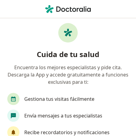
Men
Cirujano General • Ica, Ica
Filtros
Seguro
Mapa
Cirujanos generales en Ica
Cuida de tu salud
Encuentra los mejores especialistas y pide cita.
Descarga la App y accede gratuitamente a funciones
exclusivas para ti:
Gestiona tus visitas fácilmente
Dr. Auris Alberto Choque Salcedo
Envía mensajes a tus especialistas
·
Ver más
Cirujano general, Oncólogo
Av conde de nieva 243, Ica
•
Mapa
Recibe recordatorios y notificaciones