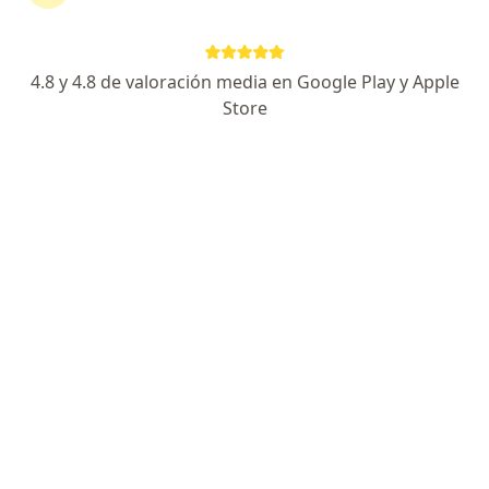
Cirujano oncólogo especializado en cirugia de tumores y cancer
Biópsia quirúrgica de mama
Precio sin especificar
Este especialista no ofrece reserva de cita en línea en esta dirección.
4.8 y 4.8 de valoración media en Google Play y Apple
Store
Solicita una cita
Dr. Jack Pon Ramirez
·
Ver más
Cirujano general
Dirección 1
Dirección 2
Dirección 3