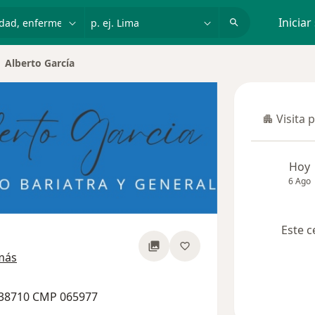
dad, enfermedad o nombre
p. ej. Lima
Iniciar
Alberto García
biar de ciudad
Visita 
Visita p
Hoy
6 Ago
Este c
sobre las especializaciones
más
038710 CMP 065977