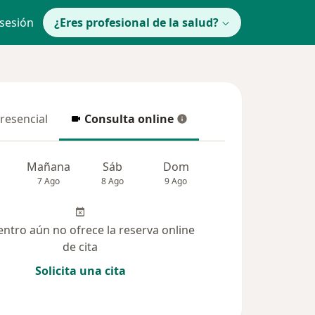
 sesión
¿Eres profesional de la salud?
presencial
Consulta online
resencial
Consulta online
Mañana
Sáb
Dom
lunes
Mar
7 Ago
8 Ago
9 Ago
10 Ago
11 Ag
entro aún no ofrece la reserva online
de cita
Solicita una cita