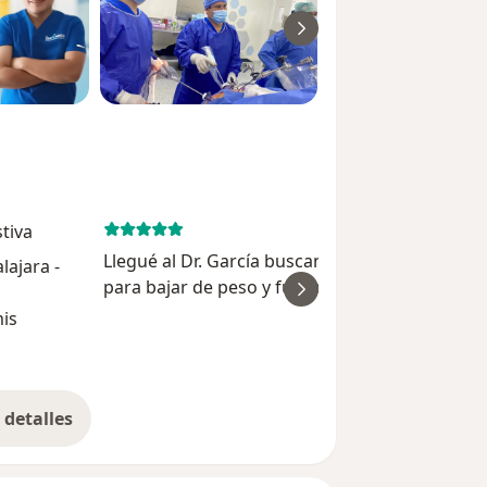
tiva
January 5, 
Llegué al Dr. García buscando una solución rea
ajara -
para bajar de peso y fue la mejor decisión. Me
ver
explicó con mucha paciencia todo sobre la
mis
manga gástrica y me sentí segura desde la
primera consulta. Hoy...
detalles
bre la experiencia