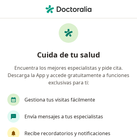
Men
Cirujano General • Chiclayo, Lambayeque
Filtros
Seguro
Mapa
Cirujanos generales en Chiclayo
Cuida de tu salud
Encuentra los mejores especialistas y pide cita.
Descarga la App y accede gratuitamente a funciones
exclusivas para ti:
Gestiona tus visitas fácilmente
Dr. Jorge Gálvez Díaz
Envía mensajes a tus especialistas
·
Ver más
Cirujano general
90 opinión
Recibe recordatorios y notificaciones