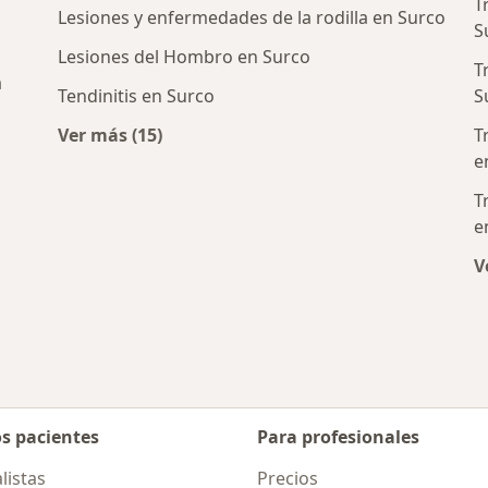
T
Lesiones y enfermedades de la rodilla en Surco
S
Lesiones del Hombro en Surco
T
a
Tendinitis en Surco
S
Ver más (15)
T
Más en esta categoría: Enfermedades más 
e
T
e
os y ortopedistas cercanos
V
os pacientes
Para profesionales
listas
Precios