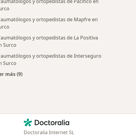
raumatólogos y ortopedistas de Pacífico en
urco
raumatólogos y ortopedistas de Mapfre en
urco
raumatólogos y ortopedistas de La Positiva
tratadas
n Surco
raumatólogos y ortopedistas de Interseguro
n Surco
er más (9)
Más en esta categoría: Aseguradoras más populares
Contacto
Doctoralia - Página de inicio
Doctoralia Internet SL