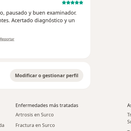
ilo, pausado y buen examinador.
ntes. Acertado diagnóstico y un
en opinión del usuario Cuenta eliminada
Reportar
Modificar o gestionar perfil
Enfermedades más tratadas
A
Artrosis en Surco
T
S
da
Fractura en Surco