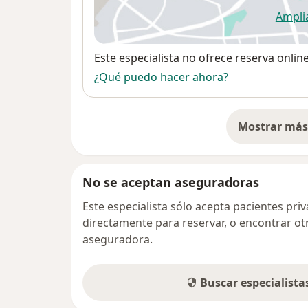
Ampli
se
Disponibilidad
Este especialista no ofrece reserva onlin
¿Qué puedo hacer ahora?
Mostrar más 
so
No se aceptan aseguradoras
Este especialista sólo acepta pacientes pr
directamente para reservar, o encontrar ot
aseguradora.
Buscar especialist