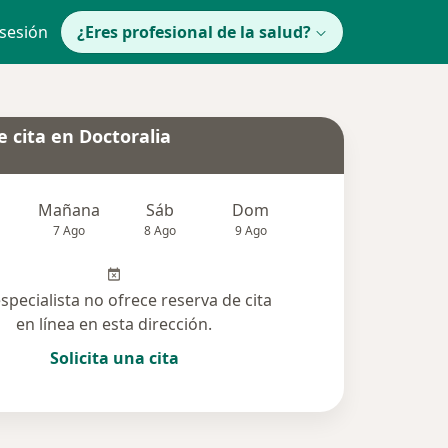
 sesión
¿Eres profesional de la salud?
 cita en Doctoralia
Mañana
Sáb
Dom
lunes
Mar
7 Ago
8 Ago
9 Ago
10 Ago
11 Ag
especialista no ofrece reserva de cita
en línea en esta dirección.
Solicita una cita