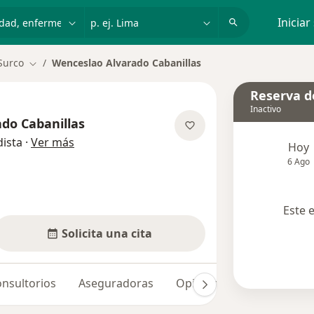
dad, enfermedad o nombre
p. ej. Lima
Iniciar
Surco
Wenceslao Alvarado Cabanillas
Cambiar de ciudad
Reserva de
Inactivo
do Cabanillas
sobre las especializaciones
ista
·
Ver más
Hoy
6 Ago
Este 
Solicita una cita
nsultorios
Aseguradoras
Opiniones (1)