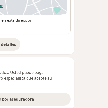
ar
 abre en una nueva pestaña
e en esta dirección
detalles
bre la dirección
ivados. Usted puede pagar
ro especialista que acepte su
as por aseguradora