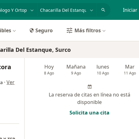
dad, enfermedad o nombre
p. ej. Lima
Iniciar
ibles
Seguro
Más filtros
rilla Del Estanque, Surco
cora
Hoy
Mañana
lunes
Mar
8 Ago
9 Ago
10 Ago
11 Ago
·
Ver
ta
La reserva de citas en línea no está
disponible
Solicita una cita