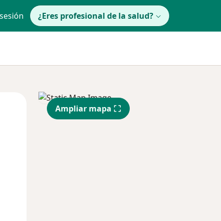
 sesión
¿Eres profesional de la salud?
Mié
Jue
Vie
Ampliar mapa
12 Ago
13 Ago
14 Ago