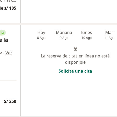
ARTROMEDIC "CENTRO DE TERAPIA CELULAR Y TERAPIA DE ALTA GAMA EN TRAUMATOLOGIA"
e s/ 185
Hoy
Mañana
lunes
Mar
ia
8 Ago
9 Ago
10 Ago
11 Ago
e la
·
Ver
ta
La reserva de citas en línea no está
disponible
Solicita una cita
S/ 250