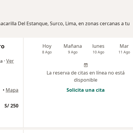
acarilla Del Estanque, Surco, Lima, en zonas cercanas a tu
ro
Hoy
Mañana
lunes
Mar
8 Ago
9 Ago
10 Ago
11 Ago
·
Ver
ta
La reserva de citas en línea no está
disponible
raflores
•
Mapa
Solicita una cita
S/ 250