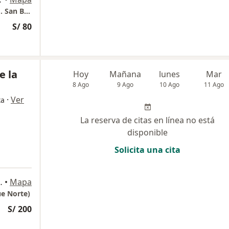
Consultorio Traumatológico "Parque Norte". San Borja
S/ 80
e la
Hoy
Mañana
lunes
Mar
8 Ago
9 Ago
10 Ago
11 Ago
·
Ver
ta
La reserva de citas en línea no está
disponible
Solicita una cita
 1150, San Borja
•
Mapa
ue Norte)
S/ 200