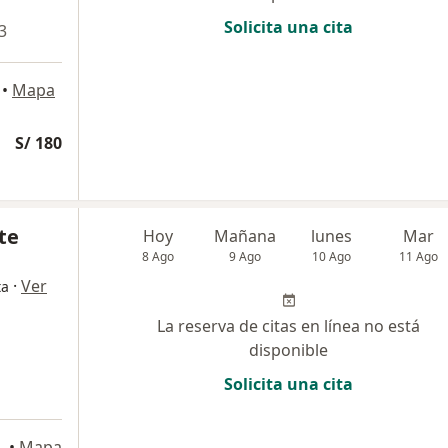
Solicita una cita
3
•
Mapa
S/ 180
te
Hoy
Mañana
lunes
Mar
8 Ago
9 Ago
10 Ago
11 Ago
·
Ver
ta
La reserva de citas en línea no está
disponible
Solicita una cita
06, San Borja
•
Mapa