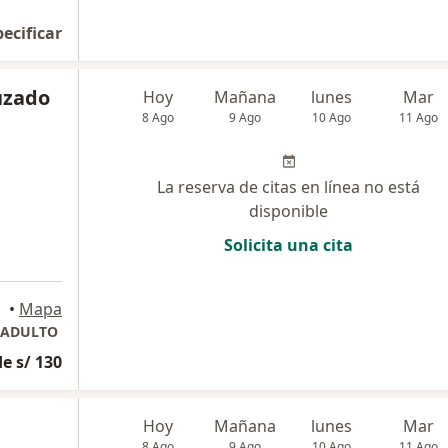
pecificar
uzado
Hoy
Mañana
lunes
Mar
8 Ago
9 Ago
10 Ago
11 Ago
La reserva de citas en línea no está
disponible
Solicita una cita
•
Mapa
 ADULTO
e s/ 130
Hoy
Mañana
lunes
Mar
8 Ago
9 Ago
10 Ago
11 Ago