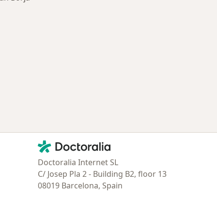
ía: Otras enfermedades en San Borja
Contacto
Doctoralia - Página de inicio
Doctoralia Internet SL
C/ Josep Pla 2 - Building B2, floor 13
08019 Barcelona, Spain