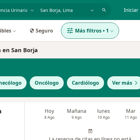
dad, enfermedad o nombre
p. ej. Lima
Iniciar
ibles
Seguro
Más filtros
•
1
a en San Borja
necólogo
Oncólogo
Cardiólogo
Ver más
a
Hoy
Mañana
lunes
Mar
8 Ago
9 Ago
10 Ago
11 Ago
La reserva de citas en línea no está