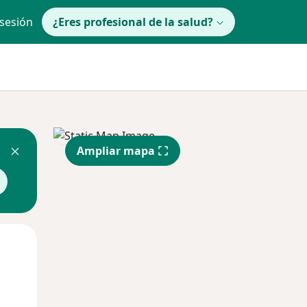
 sesión
¿Eres profesional de la salud?
Ampliar mapa
Mié
Jue
Vie
12 Ago
13 Ago
14 Ago