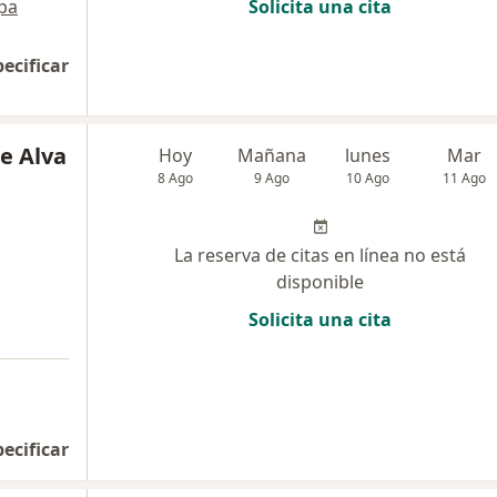
pa
Solicita una cita
pecificar
le Alva
Hoy
Mañana
lunes
Mar
8 Ago
9 Ago
10 Ago
11 Ago
La reserva de citas en línea no está
disponible
Solicita una cita
pecificar