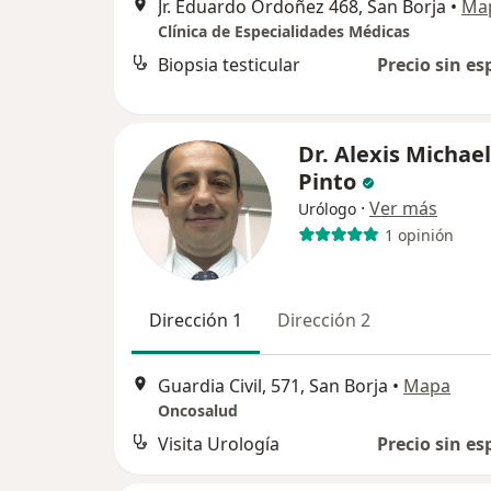
Jr. Eduardo Ordoñez 468, San Borja
•
Ma
Clínica de Especialidades Médicas
Biopsia testicular
Precio sin es
Dr. Alexis Michae
Pinto
·
Ver más
Urólogo
1 opinión
Dirección 1
Dirección 2
Guardia Civil, 571, San Borja
•
Mapa
Oncosalud
Visita Urología
Precio sin es