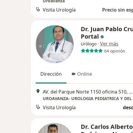
Uroavanza
Visita Urología
Precio sin es
Dr. Juan Pablo Cr
Portal
·
Ver más
Urólogo
64 opinión
Dirección
Online
AV. del Parque Norte 1150 oficina 510, San Borja, Lima, Perú, San Borja
UROAVANZA- UROLOGIA PEDIATRICA Y DEL
Visita Urología
desd
Dr. Carlos Alberto