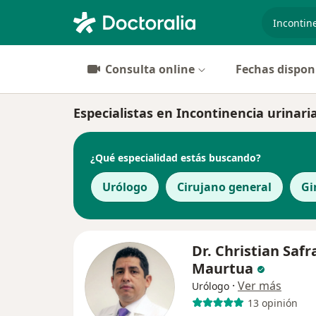
especiali
Consulta online
Fechas dispon
Especialistas en Incontinencia urinari
¿Qué especialidad estás buscando?
Urólogo
Cirujano general
Gi
Dr. Christian Safr
Maurtua
·
Ver más
Urólogo
13 opinión