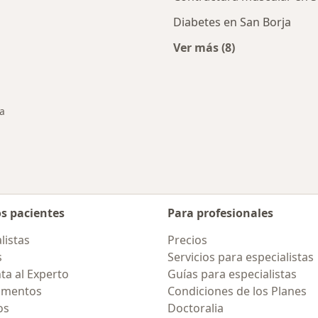
Diabetes en San Borja
Ver más (8)
rcanas a San Borja
Más en esta categor
ja
os pacientes
Para profesionales
listas
Precios
s
Servicios para especialistas
ta al Experto
Guías para especialistas
amentos
Condiciones de los Planes
os
Doctoralia