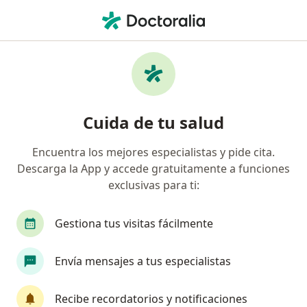
Men
Ginecólogo • Surco, Lima
Filtros
Seguro:
Mapfre
Ma
Ginecólogos recomendados de Mapfre en
Cuida de tu salud
Surco
Encuentra los mejores especialistas y pide cita.
Descarga la App y accede gratuitamente a funciones
exclusivas para ti:
Gestiona tus visitas fácilmente
Envía mensajes a tus especialistas
Dr. Daniel Paul Lindo Gutarra
·
Ver más
Ginecólogo
Recibe recordatorios y notificaciones
194 opinión