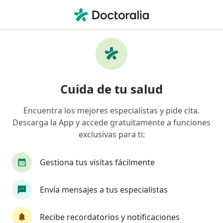
Men
Traumatólogo Y Ortopedista • Huancayo, Junín
Filtros
Seguro:
Mapfre
Ma
Traumatólogos y ortopedistas
Cuida de tu salud
recomendados de Mapfre en Huancayo
Encuentra los mejores especialistas y pide cita.
Descarga la App y accede gratuitamente a funciones
exclusivas para ti:
Gestiona tus visitas fácilmente
Envía mensajes a tus especialistas
Dr. Henrry Poma Mendoza
·
Ver más
Traumatólogo y ortopedista
Recibe recordatorios y notificaciones