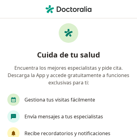
Men
Visitas Sucesivas Urología • Trujillo, La Libertad
Filtros
• 1
Seguro
Mapa
Especialistas en Visitas sucesivas Urología
Cuida de tu salud
Trujillo
Encuentra los mejores especialistas y pide cita.
Descarga la App y accede gratuitamente a funciones
¿Qué especialidad estás buscando?
exclusivas para ti:
Urólogo
Ginecólogo
Neurocirujano
Gestiona tus visitas fácilmente
Envía mensajes a tus especialistas
Recibe recordatorios y notificaciones