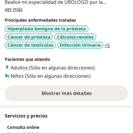
Realice mi especialidad de UROLOGO por la
Acerca de mí
Universidad Nacional Mayor de San Marcos, tuve mi
ver más
capacitación en Urología, teniendo de maestros al Dr.
Principales enfermedades tratadas
Ulises Nuñez y la Dra. Zarela Solis en el Hospital
Hiperplasia benigna de la próstata
Nacional Arzobispo Loayza - Lima
Cáncer de próstata
Cálculos renales
Con capacitaciones en Instituto Nacional del Niño,
Instituto Nacional de Enfermedades Ne
a11y_sr_m
Cáncer de testículos
Infección Urinaria
+5
Interesado en la cirugia de minima invasión realice
una capacitacion en Cirugía avanzada urológica
Pacientes que atiendo
laparoscopica en el IRCAD - en la ciudad de Barretos
Adultos (Sólo en algunas direcciones)
en Brasil.
Niños (Sólo en algunas direcciones)
Casado y padre de dos maravillosas hijas con quien
Mostrar más detalles
disfrutamos el tiempo libre y aprendemos la tarea de
sobre la experiencia
ser padres.
Servicios y precios
Formación académica
* Cirugía avanzada urológica laparoscopica-IRCAD -
Consulta online
Brasil 2017