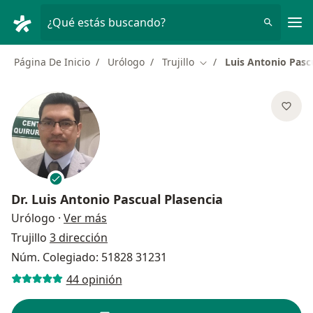
Men
¿Qué estás buscando?
Página De Inicio
Urólogo
Trujillo
Luis Antonio Pasc
Cambiar de ciudad
Dr.
Luis Antonio Pascual Plasencia
sobre las especializaciones
Urólogo
·
Ver más
Trujillo
3 dirección
Núm. Colegiado: 51828 31231
44 opinión