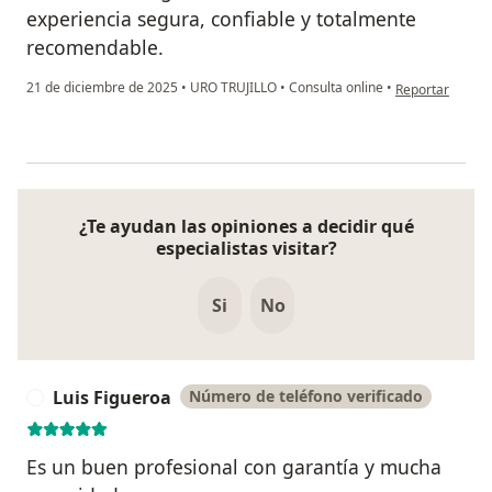
experiencia segura, confiable y totalmente
recomendable.
en opinión del 
21 de diciembre de 2025
•
URO TRUJILLO
•
Consulta online
•
Reportar
¿Te ayudan las opiniones a decidir qué
especialistas visitar?
Si
No
Luis Figueroa
Número de teléfono verificado
L
Es un buen profesional con garantía y mucha