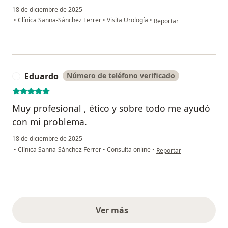
18 de diciembre de 2025
en opinión del usuario Lui
•
Clínica Sanna-Sánchez Ferrer
•
Visita Urología
•
Reportar
Eduardo
Número de teléfono verificado
E
Muy profesional , ético y sobre todo me ayudó
con mi problema.
18 de diciembre de 2025
en opinión del usuario E
•
Clínica Sanna-Sánchez Ferrer
•
Consulta online
•
Reportar
Ver más
opiniones anteriores