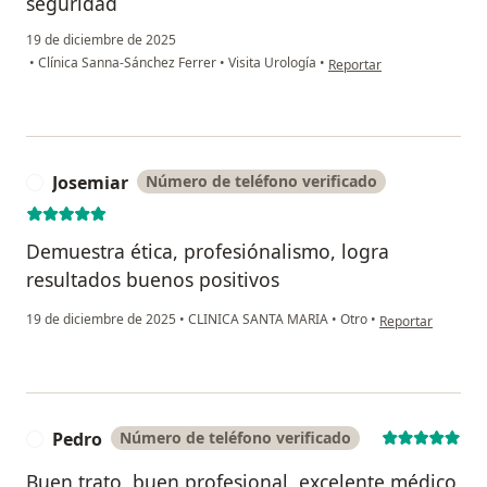
seguridad
19 de diciembre de 2025
en opinión del usuario Lui
•
Clínica Sanna-Sánchez Ferrer
•
Visita Urología
•
Reportar
Josemiar
Número de teléfono verificado
J
Demuestra ética, profesiónalismo, logra
resultados buenos positivos
en opinión del us
19 de diciembre de 2025
•
CLINICA SANTA MARIA
•
Otro
•
Reportar
Pedro
Número de teléfono verificado
P
Buen trato ,buen profesional, excelente médico