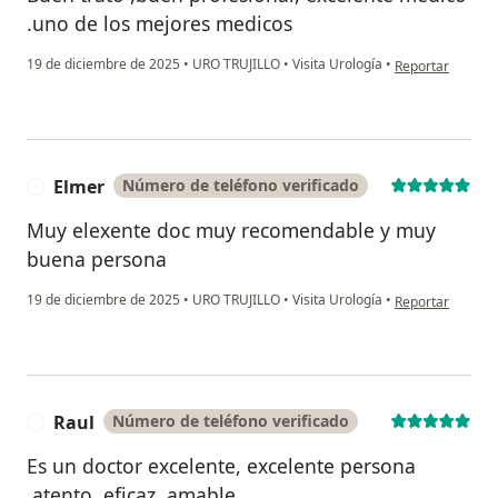
.uno de los mejores medicos
en opinión del u
19 de diciembre de 2025
•
URO TRUJILLO
•
Visita Urología
•
Reportar
Elmer
Número de teléfono verificado
E
Muy elexente doc muy recomendable y muy
buena persona
en opinión del u
19 de diciembre de 2025
•
URO TRUJILLO
•
Visita Urología
•
Reportar
Raul
Número de teléfono verificado
R
Es un doctor excelente, excelente persona
,atento ,eficaz, amable