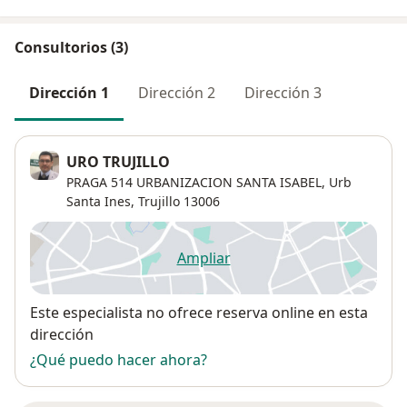
Consultorios (3)
Dirección 1
Dirección 2
Dirección 3
URO TRUJILLO
PRAGA 514 URBANIZACION SANTA ISABEL,
Urb
Santa Ines
,
Trujillo
13006
Ampliar
se abre en una nueva pestañ
Disponibilidad
Este especialista no ofrece reserva online en esta
dirección
¿Qué puedo hacer ahora?