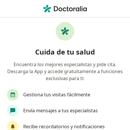
Men
Consulta Urológica • Trujillo, La Libertad
Filtros
• 1
Seguro
Mapa
Especialistas en Consulta urológica Trujillo
Cuida de tu salud
Encuentra los mejores especialistas y pide cita.
¿Qué especialidad estás buscando?
Descarga la App y accede gratuitamente a funciones
Urólogo
Ginecólogo
Neurocirujano
exclusivas para ti:
Gestiona tus visitas fácilmente
Envía mensajes a tus especialistas
Recibe recordatorios y notificaciones