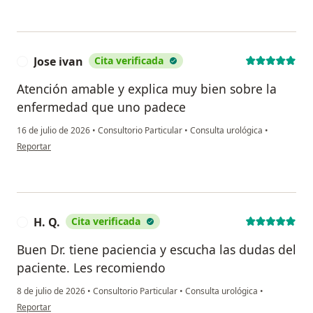
Jose ivan
Cita verificada
J
Atención amable y explica muy bien sobre la
enfermedad que uno padece
16 de julio de 2026
•
Consultorio Particular
•
Consulta urológica
•
en opinión del usuario Jose ivan
Reportar
H. Q.
Cita verificada
H
Buen Dr. tiene paciencia y escucha las dudas del
paciente. Les recomiendo
8 de julio de 2026
•
Consultorio Particular
•
Consulta urológica
•
en opinión del usuario H. Q.
Reportar