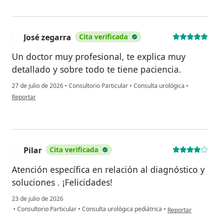
José zegarra
Cita verificada
J
Un doctor muy profesional, te explica muy
detallado y sobre todo te tiene paciencia.
27 de julio de 2026
•
Consultorio Particular
•
Consulta urológica
•
en opinión del usuario José zegarra
Reportar
Pilar
Cita verificada
P
Atención específica en relación al diagnóstico y
soluciones . ¡Felicidades!
23 de julio de 2026
en opinión del usuar
•
Consultorio Particular
•
Consulta urológica pediátrica
•
Reportar