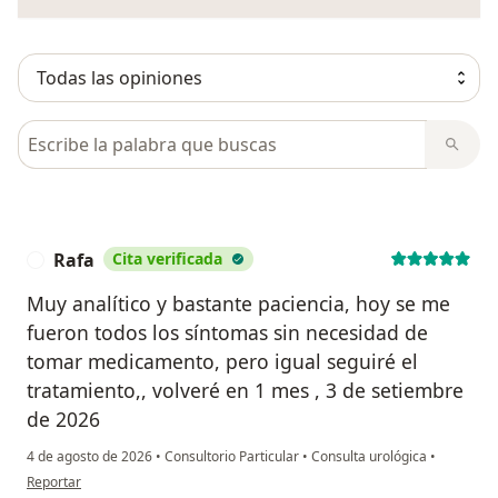
Busca en opiniones
Rafa
Cita verificada
R
Muy analítico y bastante paciencia, hoy se me
fueron todos los síntomas sin necesidad de
tomar medicamento, pero igual seguiré el
tratamiento,, volveré en 1 mes , 3 de setiembre
de 2026
4 de agosto de 2026
•
Consultorio Particular
•
Consulta urológica
•
en opinión del usuario Rafa
Reportar