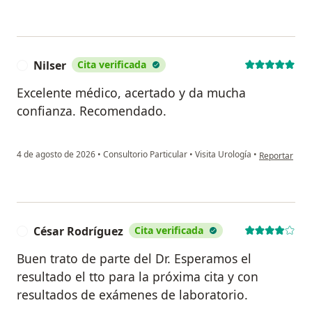
Nilser
Cita verificada
N
Excelente médico, acertado y da mucha
confianza. Recomendado.
en opinión del
4 de agosto de 2026
•
Consultorio Particular
•
Visita Urología
•
Reportar
César Rodríguez
Cita verificada
C
Buen trato de parte del Dr. Esperamos el
resultado el tto para la próxima cita y con
resultados de exámenes de laboratorio.