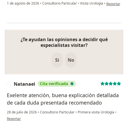
en opinión de
1 de agosto de 2026
•
Consultorio Particular
•
Visita Urología
•
Reportar
¿Te ayudan las opiniones a decidir qué
especialistas visitar?
Si
No
Natanael
Cita verificada
N
Exelente atención, buena explicación detallada
de cada duda presentada recomendado
28 de julio de 2026
•
Consultorio Particular
•
Primera visita Urología
•
en opinión del usuario Natanael
Reportar