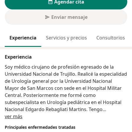
Agendar cita
Enviar mensaje
Experiencia
Servicios y precios
Consultorios
Experiencia
Soy médico cirujano de profesión egresado de la
Universidad Nacional de Trujillo. Realicé la especialidad
de Urología general por la Universidad Nacional
Mayor de San Marcos con sede en el Hospital Militar
Central. Posteriormente me formé como
subespecialista en Urología pediátrica en el Hospital
Nacional Edgardo Rebagliati Martins. Tengo
Acerca de mí
experiencia tanto en cirugía abierta y mínimamente
ver más
invasiva. Será un gusto poder atenderte y darle
Principales enfermedades tratadas
solución a tus dudas.