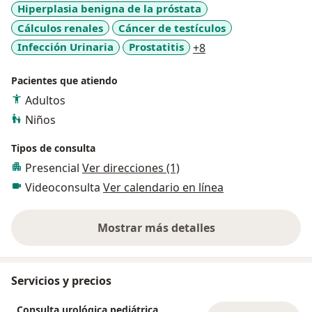
Hiperplasia benigna de la próstata
Miembro de la Sociedad Peruana de Urología (SPU)
Cálculos renales
Cáncer de testículos
Miembro de la American Urological Association (AUA)
Miembro de la Sociedad Iberoamericana de Urología
a11y_sr_more_disea
Infección Urinaria
Prostatitis
+8
Pediátrica (SIUP)
Miembro de la Confederación Americana de Urología
Pacientes que atiendo
(CAU)
Adultos
Niños
Tipos de consulta
Presencial
Ver direcciones (1)
Videoconsulta
Ver calendario en línea
Mostrar más detalles
sobre la experiencia
Servicios y precios
Consulta urológica pediátrica