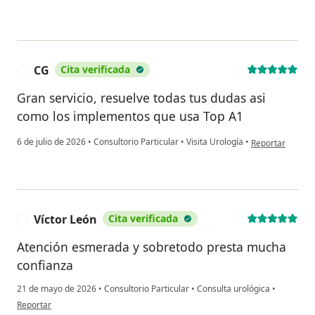
CG
Cita verificada
C
Gran servicio, resuelve todas tus dudas asi
como los implementos que usa Top A1
en opinión del u
6 de julio de 2026
•
Consultorio Particular
•
Visita Urología
•
Reportar
Víctor León
Cita verificada
V
Atención esmerada y sobretodo presta mucha
confianza
21 de mayo de 2026
•
Consultorio Particular
•
Consulta urológica
•
en opinión del usuario Víctor León
Reportar