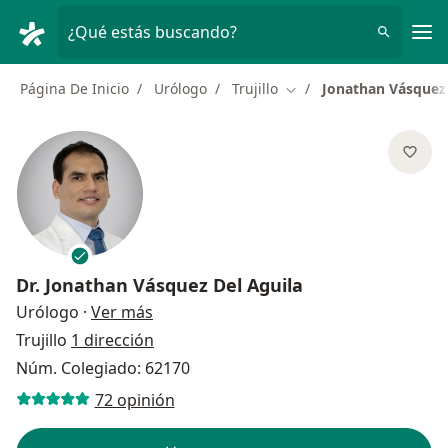
Men
¿Qué estás buscando?
Página De Inicio
Urólogo
Trujillo
Jonathan Vásquez 
Cambiar de ciudad
Dr.
Jonathan Vásquez Del Aguila
sobre las especializaciones
Urólogo
·
Ver más
Trujillo
1 dirección
Núm. Colegiado: 62170
72 opinión