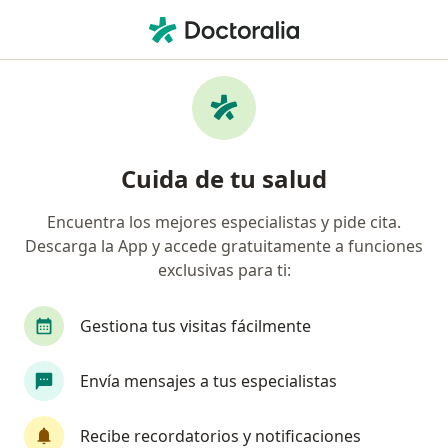
Men
Resección De Tumor De Vejiga • Trujillo, La Libertad
Filtros
• 1
Seguro
Mapa
Especialistas en Resección de tumor de
Cuida de tu salud
vejiga Trujillo
Encuentra los mejores especialistas y pide cita.
Descarga la App y accede gratuitamente a funciones
¿Qué especialidad estás buscando?
exclusivas para ti:
Urólogo
Gestiona tus visitas fácilmente
Envía mensajes a tus especialistas
Recibe recordatorios y notificaciones