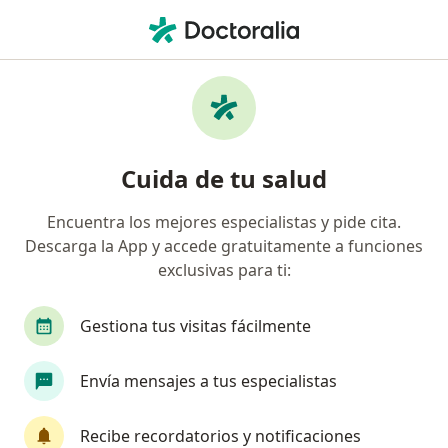
Men
Visita Urología • Trujillo, La Libertad
Filtros
• 1
Seguro
Mapa
Especialistas en Visita Urología Trujillo
Cuida de tu salud
Encuentra los mejores especialistas y pide cita.
¿Qué especialidad estás buscando?
Descarga la App y accede gratuitamente a funciones
Urólogo
Ginecólogo
Cardiólogo
Espe
exclusivas para ti:
Gestiona tus visitas fácilmente
Envía mensajes a tus especialistas
Recibe recordatorios y notificaciones