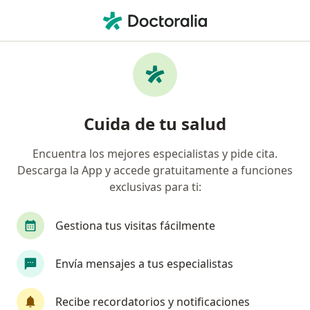
Men
Circunsición • Trujillo, La Libertad
Filtros
• 1
Seguro
Mapa
Especialistas en Circunsición Trujillo
Cuida de tu salud
Encuentra los mejores especialistas y pide cita.
¿Qué especialidad estás buscando?
Descarga la App y accede gratuitamente a funciones
Urólogo
Cirujano general
Ginecólogo
exclusivas para ti:
Gestiona tus visitas fácilmente
Envía mensajes a tus especialistas
Recibe recordatorios y notificaciones