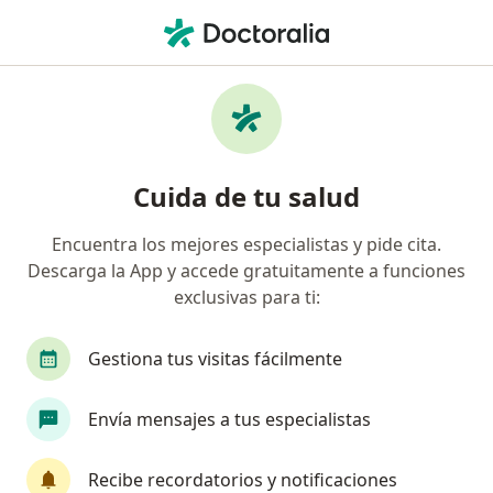
Men
Visitas Sucesivas Neurología • San Isidro, Lima
Filtros
• 1
Seguro
Mapa
Especialistas en Visitas sucesivas
Cuida de tu salud
Neurología San Isidro
Encuentra los mejores especialistas y pide cita.
Descarga la App y accede gratuitamente a funciones
¿Qué especialidad estás buscando?
exclusivas para ti:
Neurólogo
Médico general
Cardiólogo
Gestiona tus visitas fácilmente
Envía mensajes a tus especialistas
Recibe recordatorios y notificaciones