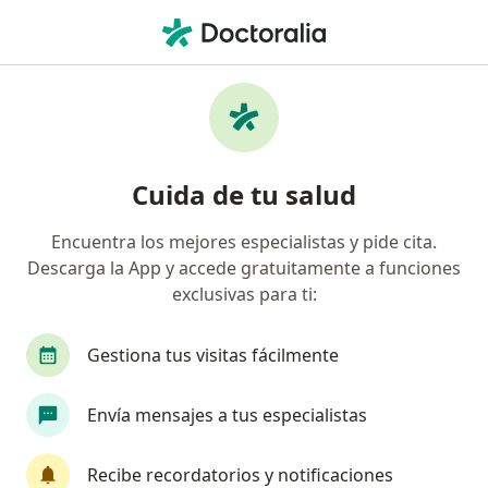
Men
Punciones Articulares • San Isidro, Lima
Filtros
• 1
Seguro
Mapa
Especialistas en Punciones articulares San
Cuida de tu salud
Isidro
Encuentra los mejores especialistas y pide cita.
Descarga la App y accede gratuitamente a funciones
¿Qué especialidad estás buscando?
exclusivas para ti:
Traumatólogo y Ortopedista
Cardiólogo
M
Gestiona tus visitas fácilmente
Envía mensajes a tus especialistas
Recibe recordatorios y notificaciones