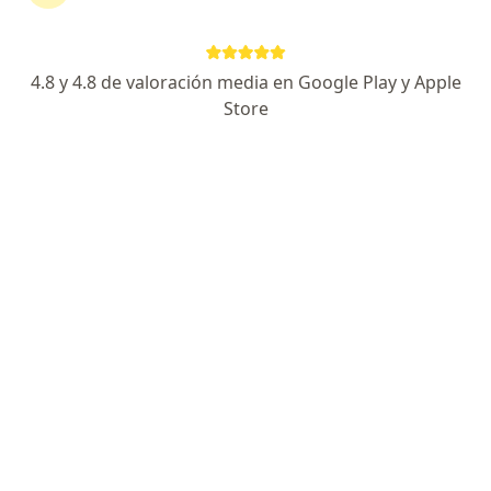
David Lira Mamani
4.8 y 4.8 de valoración media en Google Play y Apple
Store
Neurólogo, Especialista en salud pública
Lince
Agendar cita
José Romero
Neurofisiólogo clínico, Neurólogo
Chorrillos
Agendar cita
Milka Malena Prentice Mori
Neurólogo
Tarapoto