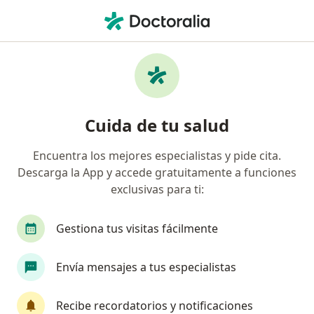
Men
¿Qué estás buscando?
Página De Inicio
Servicios
Visita Domiciliaria Neurología
Visita domiciliaria neurología -
Cuida de tu salud
Información, expertos y
Encuentra los mejores especialistas y pide cita.
preguntas frecuentes
Descarga la App y accede gratuitamente a funciones
exclusivas para ti:
Gestiona tus visitas fácilmente
Información
Envía mensajes a tus especialistas
Expertos en visita domiciliaria neurología
Recibe recordatorios y notificaciones