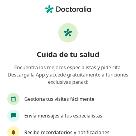
Men
¿Qué estás buscando?
Página De Inicio
Servicios
Video Electroencefalograma
Video electroencefalograma -
Cuida de tu salud
Información, expertos y
preguntas frecuentes
Encuentra los mejores especialistas y pide cita.
Descarga la App y accede gratuitamente a funciones
exclusivas para ti:
Gestiona tus visitas fácilmente
Información
Envía mensajes a tus especialistas
Expertos en video electroencefalograma
Recibe recordatorios y notificaciones