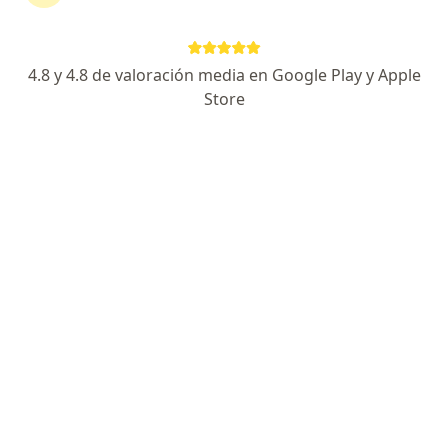
José Romero
4.8 y 4.8 de valoración media en Google Play y Apple
Neurofisiólogo clínico, Neurólogo
Store
Chorrillos
Agendar cita
Luis Alberto Chirinos Malaga
Neurólogo
Lima
Edmundo Enrique Medina de Paz
Neurólogo
Callao
Nora Luz Rojas