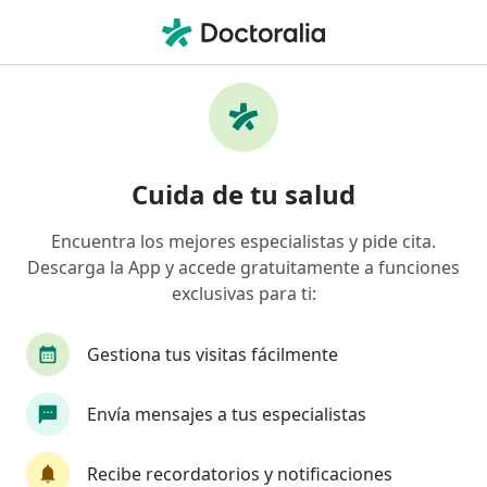
Men
Osteosíntesis • San Isidro, Lima
Filtros
• 1
Seguro
Mapa
Especialistas en Osteosíntesis San Isidro
Cuida de tu salud
Encuentra los mejores especialistas y pide cita.
¿Qué especialidad estás buscando?
Descarga la App y accede gratuitamente a funciones
Traumatólogo y Ortopedista
Pediatra
Car
exclusivas para ti:
Gestiona tus visitas fácilmente
Envía mensajes a tus especialistas
Recibe recordatorios y notificaciones