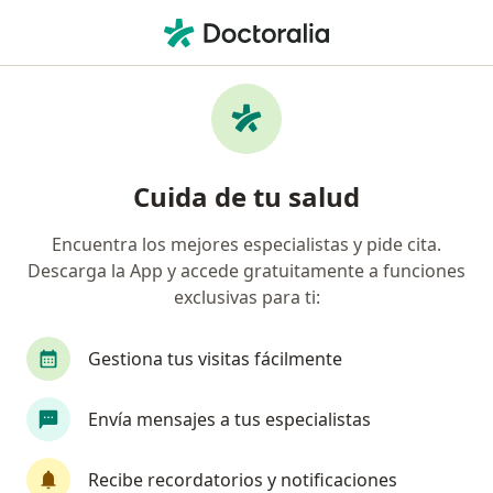
Men
Artroplastía • San Isidro, Lima
Filtros
• 1
Seguro
Mapa
Especialistas en Artroplastía San Isidro
Cuida de tu salud
Encuentra los mejores especialistas y pide cita.
¿Qué especialidad estás buscando?
Descarga la App y accede gratuitamente a funciones
Traumatólogo y Ortopedista
Pediatra
Car
exclusivas para ti:
Gestiona tus visitas fácilmente
Envía mensajes a tus especialistas
Recibe recordatorios y notificaciones