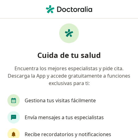
Men
Visitas Sucesivas Cardiología • Arequipa, Arequipa
Filtros
• 1
Seguro
Mapa
Especialistas en Visitas sucesivas
Cuida de tu salud
Cardiología Arequipa
Encuentra los mejores especialistas y pide cita.
Descarga la App y accede gratuitamente a funciones
¿Qué especialidad estás buscando?
exclusivas para ti:
Cardiólogo
Gestiona tus visitas fácilmente
Envía mensajes a tus especialistas
Recibe recordatorios y notificaciones