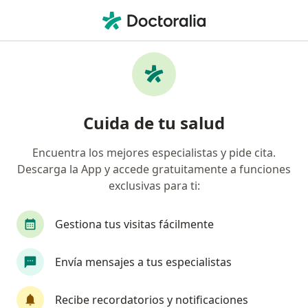
Men
¿Qué estás buscando?
Página De Inicio
Servicios
Ecografía Doppler De Carótidas
Ecografía doppler de carótidas -
Cuida de tu salud
Información, expertos y
Encuentra los mejores especialistas y pide cita.
preguntas frecuentes
Descarga la App y accede gratuitamente a funciones
exclusivas para ti:
Gestiona tus visitas fácilmente
Información
Envía mensajes a tus especialistas
Expertos en ecografía doppler de carótidas
Recibe recordatorios y notificaciones