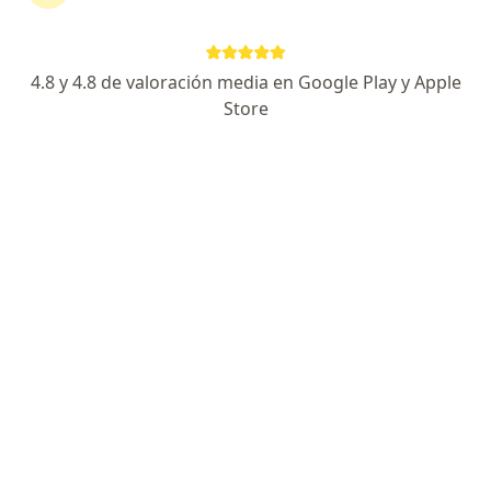
Mirsaid Huamán Cruz
4.8 y 4.8 de valoración media en Google Play y Apple
Store
Cardiólogo
Cusco
Agendar cita
Juan Manuel Menéndez García
Cardiólogo
Lima
Agendar cita
Hameda Rahimi
Cardiólogo
Lince