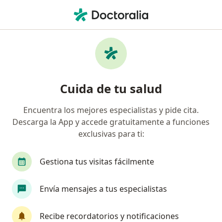
Men
Monitoreo Ambulatorio De La Presión Arterial Mapa • Arequipa, Arequipa
Filtros
• 1
Seguro
Mapa
Especialistas en Monitoreo Ambulatorio de
Cuida de tu salud
la Presión Arterial (MAPA) Arequipa
Encuentra los mejores especialistas y pide cita.
Descarga la App y accede gratuitamente a funciones
¿Qué especialidad estás buscando?
exclusivas para ti:
Cardiólogo
Gestiona tus visitas fácilmente
Envía mensajes a tus especialistas
Recibe recordatorios y notificaciones