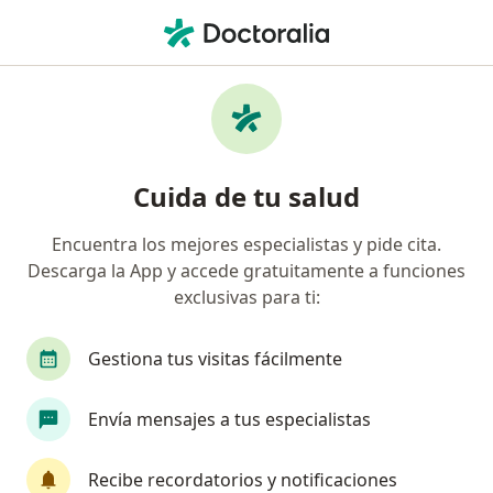
Men
Electrocardiograma Con Prueba De Esfuerzo • Arequipa, Arequipa
Filtros
• 1
Seguro
Mapa
Especialistas en Electrocardiograma con
Cuida de tu salud
prueba de esfuerzo Arequipa
Encuentra los mejores especialistas y pide cita.
Descarga la App y accede gratuitamente a funciones
¿Qué especialidad estás buscando?
exclusivas para ti:
Cardiólogo
Gestiona tus visitas fácilmente
Envía mensajes a tus especialistas
Recibe recordatorios y notificaciones