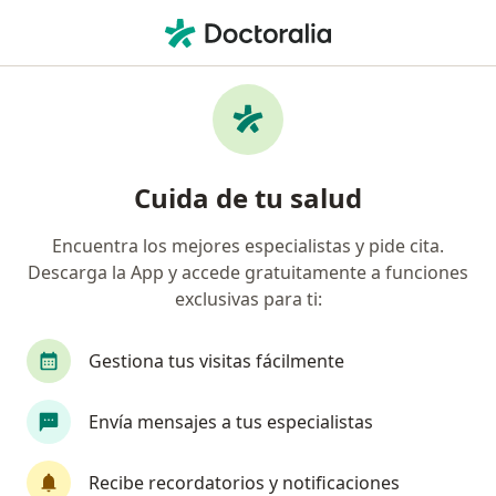
Men
Visitas Sucesivas Cardiología • Yanahuara, Arequipa
Filtros
• 1
Seguro
Mapa
Especialistas en Visitas sucesivas
Cuida de tu salud
Cardiología Yanahuara
Encuentra los mejores especialistas y pide cita.
Descarga la App y accede gratuitamente a funciones
¿Qué especialidad estás buscando?
exclusivas para ti:
Cardiólogo
Gestiona tus visitas fácilmente
Envía mensajes a tus especialistas
Recibe recordatorios y notificaciones