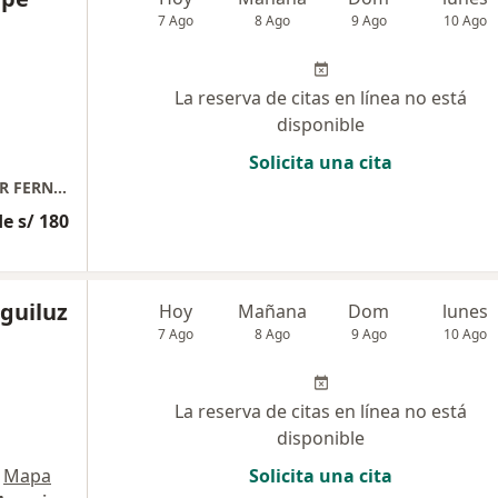
7 Ago
8 Ago
9 Ago
10 Ago
La reserva de citas en línea no está
disponible
Solicita una cita
CLINICA CARDIOLIFE ( CONSULTORIO DEL DR FERNANDO TUMPE)
e s/ 180
Eguiluz
Hoy
Mañana
Dom
lunes
7 Ago
8 Ago
9 Ago
10 Ago
La reserva de citas en línea no está
disponible
Mapa
Solicita una cita