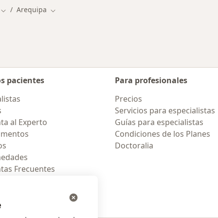
Arequipa
Cambiar de ciudad
Cambiar de ciudad
os pacientes
Para profesionales
listas
Precios
s
Servicios para especialistas
ta al Experto
Guías para especialistas
amentos
Condiciones de los Planes
os
Doctoralia
medades
tas Frecuentes
ión para celular
e