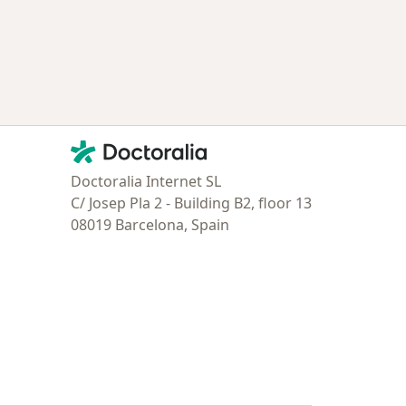
Contacto
Doctoralia - Página de inicio
Doctoralia Internet SL
C/ Josep Pla 2 - Building B2, floor 13
08019 Barcelona, Spain