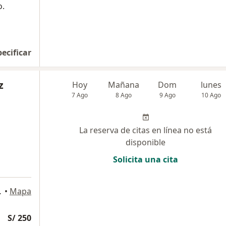
o.
pecificar
z
Hoy
Mañana
Dom
lunes
7 Ago
8 Ago
9 Ago
10 Ago
La reserva de citas en línea no está
disponible
Solicita una cita
 Arequipa
•
Mapa
S/ 250