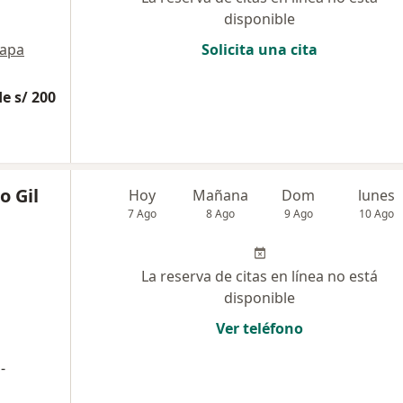
disponible
apa
Solicita una cita
e s/ 200
o Gil
Hoy
Mañana
Dom
lunes
7 Ago
8 Ago
9 Ago
10 Ago
La reserva de citas en línea no está
disponible
Ver teléfono
-