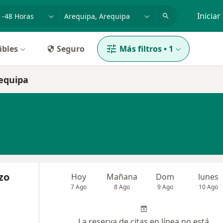
dad, enfermedad o nombre
p. ej. Lima
Iniciar
ibles
Seguro
Más filtros
•
1
requipa
zo
Hoy
Mañana
Dom
lunes
7 Ago
8 Ago
9 Ago
10 Ago
La reserva de citas en línea no está