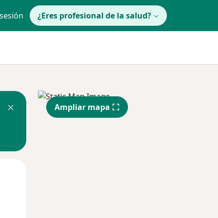
 sesión
¿Eres profesional de la salud?
Ampliar mapa
Mar
Mié
Jue
11 Ago
12 Ago
13 Ago