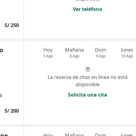
Ver teléfono
S/ 250
do
Hoy
Mañana
Dom
lunes
7 Ago
8 Ago
9 Ago
10 Ago
La reserva de citas en línea no está
disponible
a
Solicita una cita
S/ 200
mpe
Hoy
Mañana
Dom
lunes