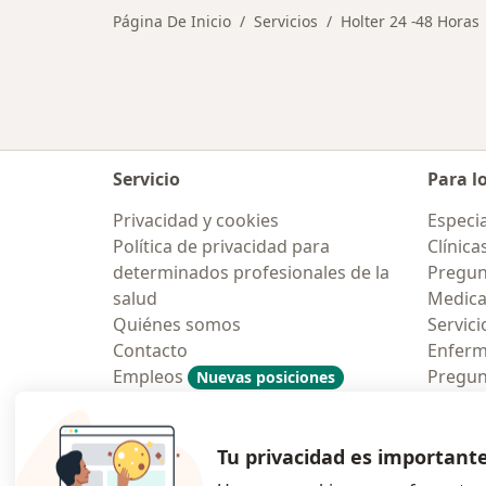
Página De Inicio
Servicios
Holter 24 -48 Horas
Servicio
Para l
Privacidad y cookies
Especia
Política de privacidad para
Clínica
determinados profesionales de la
Pregun
salud
Medic
Quiénes somos
Servici
Contacto
Enfer
Empleos
Pregun
Nuevas posiciones
Condiciones Generales de
Aplicac
Contratación
Tu privacidad es important