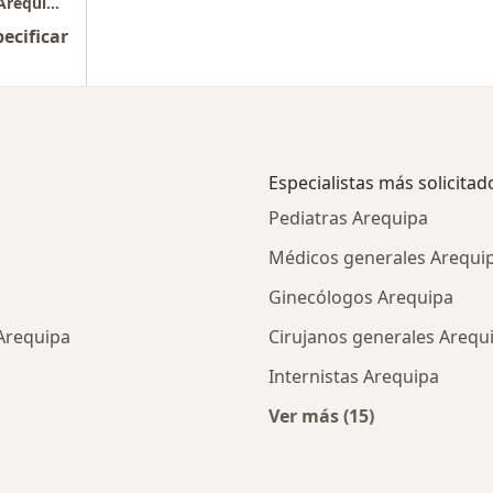
Cardiosalud - Cardiólogos profesionales en Arequipa Centro especializado en Cardiologia
pecificar
Especialistas más solicitad
Pediatras Arequipa
Médicos generales Arequi
Ginecólogos Arequipa
 Arequipa
Cirujanos generales Arequ
Internistas Arequipa
Ver más (15)
cios en Arequipa
Más en esta categor